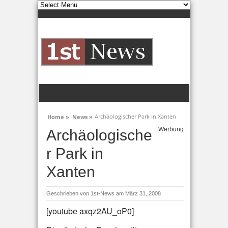
Archäologischer Park in Xanten
Home »
News »
Werbung
Archäologische
r Park in
Xanten
Geschrieben von
1st-News
am März 31, 2008
[youtube axqz2AU_oP0]