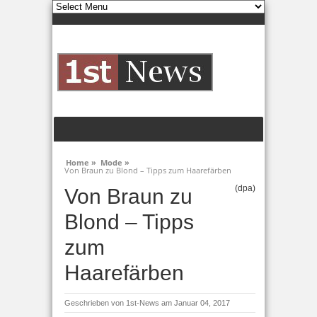
Home »
Mode »
Von Braun zu Blond – Tipps zum Haarefärben
(dpa)
Von Braun zu
Blond – Tipps
zum
Haarefärben
Geschrieben von
1st-News
am Januar 04, 2017