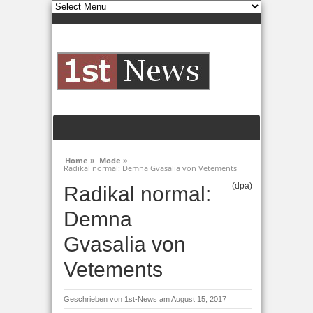
Home »
Mode »
Radikal normal: Demna Gvasalia von Vetements
(dpa)
Radikal normal:
Demna
Gvasalia von
Vetements
Geschrieben von
1st-News
am August 15, 2017