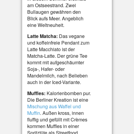
am Ostseestrand. Zwei
Bullaugen gewähren den
Blick aufs Meer. Angeblich
eine Weltneuheit.
Latte Matcha:
Das vegane
und koffeinfreie Pendant zum
Latte Macchiato ist der
Matcha-Latte. Der grüne Tee
kommt mit aufgeschäumter
Soja-, Hafer- oder
Mandelmilch, nach Belieben
auch in der Iced-Variante.
Muffles:
Kalorienbomben pur.
Die Berliner Kreation ist eine
Mischung aus Waffel und
Muffin
. Außen kross, innen
fluffig und gefüllt mit Crèmes
kommen Muffles in einer
Spritztüte als Streetfood