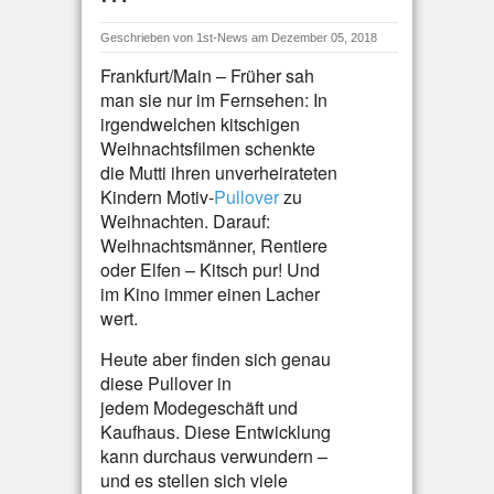
Geschrieben von
1st-News
am Dezember 05, 2018
Frankfurt/Main – Früher sah
man sie nur im Fernsehen: In
irgendwelchen kitschigen
Weihnachtsfilmen schenkte
die Mutti ihren unverheirateten
Kindern Motiv-
Pullover
zu
Weihnachten. Darauf:
Weihnachtsmänner, Rentiere
oder Elfen – Kitsch pur! Und
im Kino immer einen Lacher
wert.
Heute aber finden sich genau
diese Pullover in
jedem Modegeschäft und
Kaufhaus. Diese Entwicklung
kann durchaus verwundern –
und es stellen sich viele