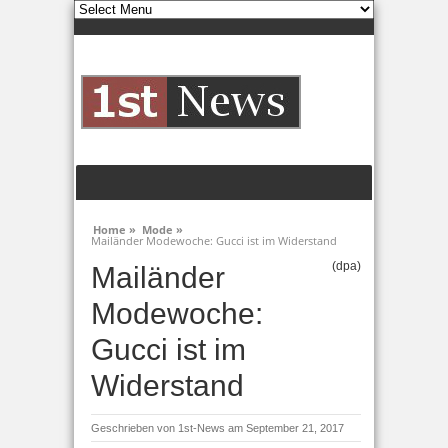
Home »
Mode »
Mailänder Modewoche: Gucci ist im Widerstand
(dpa)
Mailänder
Modewoche:
Gucci ist im
Widerstand
Geschrieben von
1st-News
am September 21, 2017