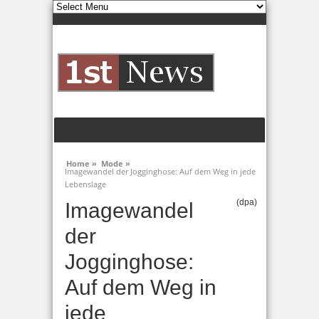
Home »
Mode »
Imagewandel der Jogginghose: Auf dem Weg in jede
Lebenslage
(dpa)
Imagewandel
der
Jogginghose:
Auf dem Weg in
jede