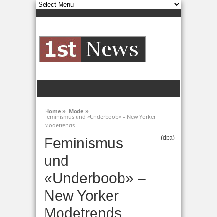
Home »
Mode »
Feminismus und «Underboob» – New Yorker
Modetrends
(dpa)
Feminismus
und
«Underboob» –
New Yorker
Modetrends