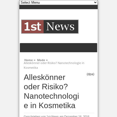
Home »
Mode »
Alleskönner oder Risiko? Nanotechnologie in
Kosmetika
(dpa)
Alleskönner
oder Risiko?
Nanotechnologi
e in Kosmetika
Geschrieben von
1st-News
am Dezember 16, 2016