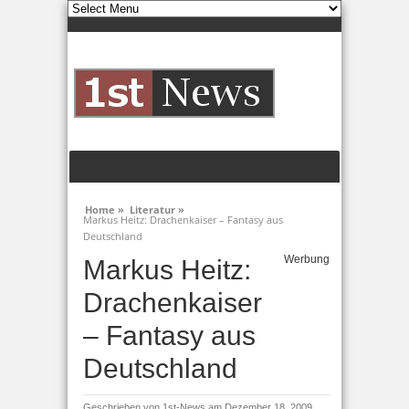
Home »
Literatur »
Markus Heitz: Drachenkaiser – Fantasy aus
Deutschland
Werbung
Markus Heitz:
Drachenkaiser
– Fantasy aus
Deutschland
Geschrieben von
1st-News
am Dezember 18, 2009