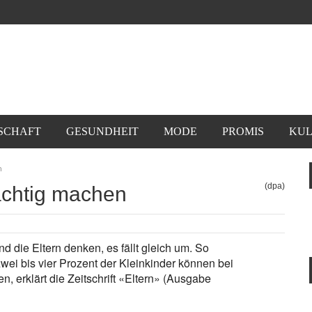
SCHAFT
GESUNDHEIT
MODE
PROMIS
KUL
n
(dpa)
chtig machen
d die Eltern denken, es fällt gleich um. So
wei bis vier Prozent der Kleinkinder können bei
, erklärt die Zeitschrift «Eltern» (Ausgabe