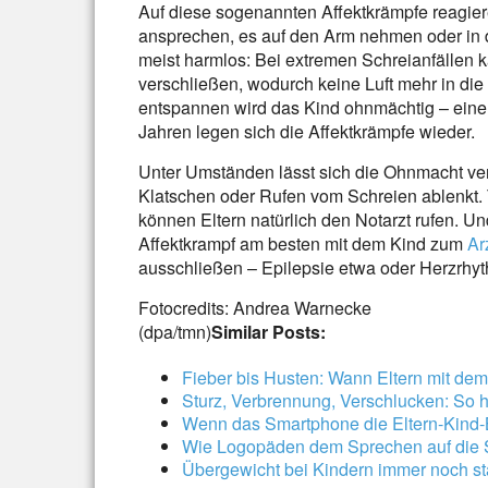
Auf diese sogenannten Affektkrämpfe reagier
ansprechen, es auf den Arm nehmen oder in di
meist harmlos: Bei extremen Schreianfällen k
verschließen, wodurch keine Luft mehr in di
entspannen wird das Kind ohnmächtig – eine 
Jahren legen sich die Affektkrämpfe wieder.
Unter Umständen lässt sich die Ohnmacht ve
Klatschen oder Rufen vom Schreien ablenkt. Tr
können Eltern natürlich den Notarzt rufen. Un
Affektkrampf am besten mit dem Kind zum
Ar
ausschließen – Epilepsie etwa oder Herzrhy
Fotocredits: Andrea Warnecke
(dpa/tmn)
Similar Posts:
Fieber bis Husten: Wann Eltern mit dem
Sturz, Verbrennung, Verschlucken: So ha
Wenn das Smartphone die Eltern-Kind-
Wie Logopäden dem Sprechen auf die 
Übergewicht bei Kindern immer noch sta