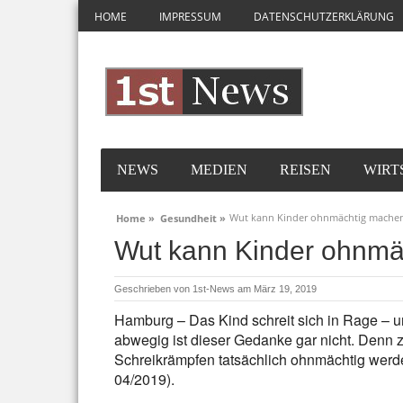
HOME
IMPRESSUM
DATENSCHUTZERKLÄRUNG
NEWS
MEDIEN
REISEN
WIRT
Wut kann Kinder ohnmächtig mache
Home »
Gesundheit »
Wut kann Kinder ohnmä
Geschrieben von
1st-News
am März 19, 2019
Hamburg – Das Kind schreit sich in Rage – un
abwegig ist dieser Gedanke gar nicht. Denn z
Schreikrämpfen tatsächlich ohnmächtig werden
04/2019).