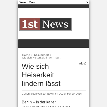
Home »
Gesundheit »
Wie sich Heiserkeit lindern lässt
(dpa)
Wie sich
Heiserkeit
lindern lässt
Geschrieben von
1st-News
am Dezember 20, 2016
Berlin – In der kalten