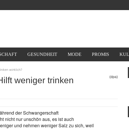
SCHAFT
GESUNDHEIT
MODE
PROMIS
KUL
inken wirklich?
(dpa)
lft weniger trinken
während der Schwangerschaft
t nicht nur unschön aus, es ist auch
niger und nehmen weniger Salz zu sich, weil