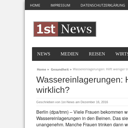
HOME
IMPRESSUM
DATENSCHUTZERKLÄRUNG
NEWS
MEDIEN
REISEN
WIRT
Wassereinlagerungen: Hilft weniger tr
Home »
Gesundheit »
Wassereinlagerungen: Hi
wirklich?
Geschrieben von
1st-News
am Dezember 16, 2016
Berlin (dpa/tmn) – Viele Frauen bekommen 
Wassereinlagerungen in den Beinen. Das sieh
unangenehm. Manche Frauen trinken dann we