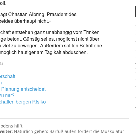
ll.
sagt Christian Albring, Präsident des
beides überhaupt nicht.»
chaft entstehen ganz unabhängig vom Trinken
 betont. Günstig sei es, möglichst nicht über
ch viel zu bewegen. Außerdem sollten Betroffene
möglich häufiger am Tag kalt abduschen.
s:
rschaft
h
? Planung entscheidet
zu mir?
haften bergen Risiko
odens hilft
weiter:
Natürlich gehen: Barfußlaufen fördert die Muskulatur