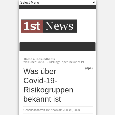
Home »
Gesundheit »
Was über Covid-19-Risikogruppen bekannt ist
(dpa)
Was über
Covid-19-
Risikogruppen
bekannt ist
Geschrieben von
1st-News
am Juni 05, 2020