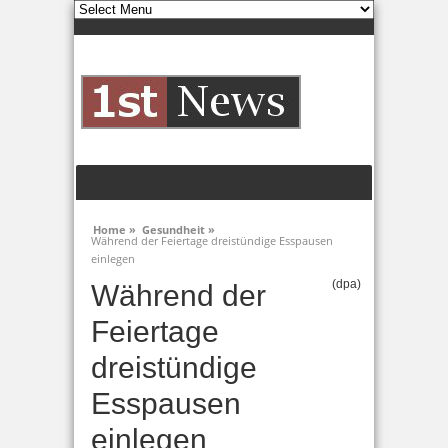
Home »
Gesundheit »
Während der Feiertage dreistündige Esspausen
einlegen
(dpa)
Während der
Feiertage
dreistündige
Esspausen
einlegen