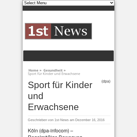
Home »
Gesundheit »
Sport für Kinder und Erwachsene
(dpa)
Sport für Kinder
und
Erwachsene
Geschrieben von
1st-News
am Dezember 16, 2016
Köln (dpa-infocom) –