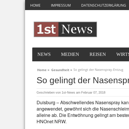
HOME
IMPRESSUM
DATENSCHUTZERKLÄRUNG
NEWS
MEDIEN
REISEN
WIRT
So gelingt der Nasenspray-Entzug
Home »
Gesundheit »
So gelingt der Nasensp
Geschrieben von
1st-News
am Februar 07, 2018
Duisburg – Abschwellendes Nasenspray kann
angewendet, gewöhnt sich die Nasenschleimha
alleine ab. Die Entwöhnung gelingt am besten 
HNOnet NRW.