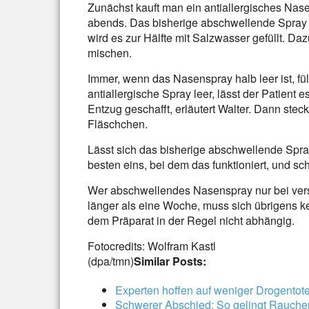
Zunächst kauft man ein antiallergisches Na
abends. Das bisherige abschwellende Spray k
wird es zur Hälfte mit Salzwasser gefüllt. Da
mischen.
Immer, wenn das Nasenspray halb leer ist, fül
antiallergische Spray leer, lässt der Patient
Entzug geschafft, erläutert Walter. Dann stec
Fläschchen.
Lässt sich das bisherige abschwellende Spra
besten eins, bei dem das funktioniert, und sch
Wer abschwellendes Nasenspray nur bei ver
länger als eine Woche, muss sich übrigens 
dem Präparat in der Regel nicht abhängig.
Fotocredits: Wolfram Kastl
(dpa/tmn)
Similar Posts:
Experten hoffen auf weniger Drogentote 
Schwerer Abschied: So gelingt Raucher