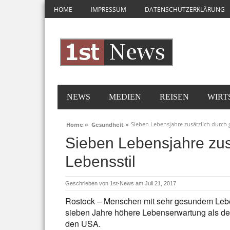
HOME
IMPRESSUM
DATENSCHUTZERKLÄRUNG
NEWS
MEDIEN
REISEN
WIRT
Sieben Lebensjahre zusätzlich durch
Home »
Gesundheit »
Sieben Lebensjahre zus
Lebensstil
Geschrieben von
1st-News
am Juli 21, 2017
Rostock – Menschen mit sehr gesundem Leben
sieben Jahre höhere Lebenserwartung als der
den USA.