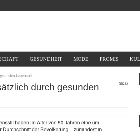
SCHAFT
GESUNDHEIT
MODE
PROMIS
KUL
 gesunden Lebensstil
(dpa)
ätzlich durch gesunden
sstil haben im Alter von 50 Jahren eine um
 Durchschnitt der Bevölkerung – zumindest in