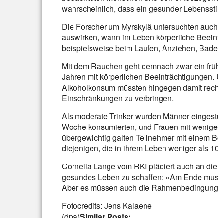
wahrscheinlich, dass ein gesunder Lebensstil
Die Forscher um Myrskylä untersuchten auch, 
auswirken, wann im Leben körperliche Beeint
beispielsweise beim Laufen, Anziehen, Bade
Mit dem Rauchen geht demnach zwar ein früh
Jahren mit körperlichen Beeinträchtigungen
Alkoholkonsum müssten hingegen damit rechne
Einschränkungen zu verbringen.
Als moderate Trinker wurden Männer eingestuf
Woche konsumierten, und Frauen mit weniger 
übergewichtig galten Teilnehmer mit einem B
diejenigen, die in ihrem Leben weniger als 10
Cornelia Lange vom RKI plädiert auch an die 
gesundes Leben zu schaffen: «Am Ende muss 
Aber es müssen auch die Rahmenbedingung
Fotocredits: Jens Kalaene
(dpa)
Similar Posts: