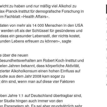
ewicht zu haben und nur mäßig viel Alkohol zu
ax-Planck-Institut für demografische Forschung in
m Fachblatt «Health Affairs».
sdaten von mehr als 14 000 Menschen in den USA
werden oft als der Schlüssel für gesünderes und
ass ein gesunder Lebensstil, der nichts kostet,
sunden Lebens erfreuen zu können», sagte
ge über die neuen
s Gesundheitsverhalten am Robert Koch-Institut und
vielen Jahren bekannt, dass körperliche Aktivität,
zierter Alkoholkonsum einen hohen Einfluss auf
Studie aus dem Jahr 2008 kam sogar zu
drin sind, wenn man auf diese vier Faktoren
eben Jahre 1:1 auf Deutschland übertragbar sind,
her Studie hingen auch immer von den
 Parametern ab. Es sei aber grundsätzlich sehr