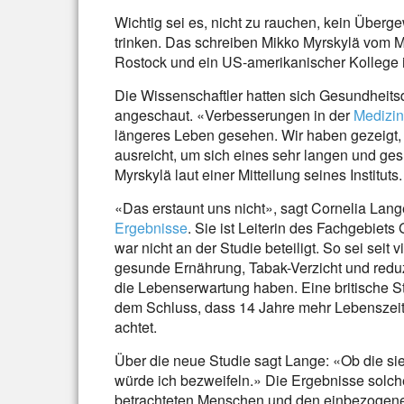
Wichtig sei es, nicht zu rauchen, kein Überg
trinken. Das schreiben Mikko Myrskylä vom M
Rostock und ein US-amerikanischer Kollege i
Die Wissenschaftler hatten sich Gesundheit
angeschaut. «Verbesserungen in der
Medizin
längeres Leben gesehen. Wir haben gezeigt, d
ausreicht, um sich eines sehr langen und ge
Myrskylä laut einer Mitteilung seines Instituts.
«Das erstaunt uns nicht», sagt Cornelia Lan
Ergebnisse
. Sie ist Leiterin des Fachgebiet
war nicht an der Studie beteiligt. So sei seit 
gesunde Ernährung, Tabak-Verzicht und redu
die Lebenserwartung haben. Eine britische 
dem Schluss, dass 14 Jahre mehr Lebenszeit 
achtet.
Über die neue Studie sagt Lange: «Ob die si
würde ich bezweifeln.» Die Ergebnisse solc
betrachteten Menschen und den einbezogenen