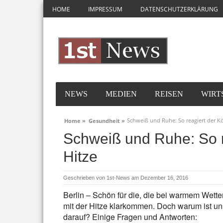
HOME
IMPRESSUM
DATENSCHUTZERKLÄRUNG
NEWS
MEDIEN
REISEN
WIRT
Schweiß und Ruhe: So reagiert der Kö
Home »
Gesundheit »
Schweiß und Ruhe: So r
Hitze
Geschrieben von
1st-News
am Dezember 16, 2016
Berlin – Schön für die, die bei warmem Wette
mit der Hitze klarkommen. Doch warum ist uns
darauf? Einige Fragen und Antworten: