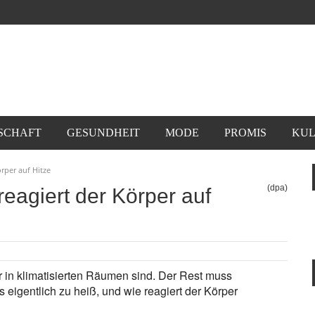
SCHAFT
GESUNDHEIT
MODE
PROMIS
KUL
rper auf Hitze
(dpa)
eagiert der Körper auf
r in klimatisierten Räumen sind. Der Rest muss
 eigentlich zu heiß, und wie reagiert der Körper