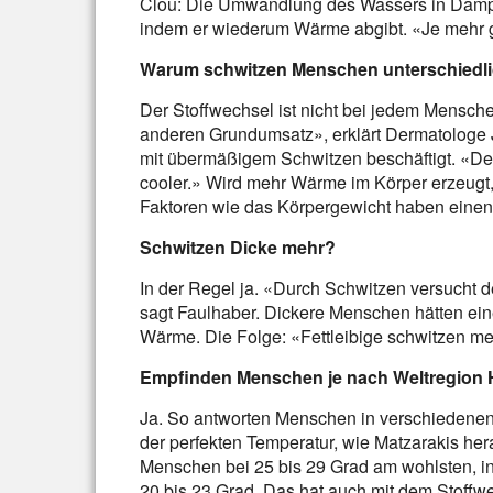
Clou: Die Umwandlung des Wassers in Dampf ko
indem er wiederum Wärme abgibt. «Je mehr ge
Warum schwitzen Menschen unterschiedli
Der Stoffwechsel ist nicht bei jedem Mensche
anderen Grundumsatz», erklärt Dermatologe 
mit übermäßigem Schwitzen beschäftigt. «Der 
cooler.» Wird mehr Wärme im Körper erzeug
Faktoren wie das Körpergewicht haben einen 
Schwitzen Dicke mehr?
In der Regel ja. «Durch Schwitzen versucht de
sagt Faulhaber. Dickere Menschen hätten ei
Wärme. Die Folge: «Fettleibige schwitzen me
Empfinden Menschen je nach Weltregion 
Ja. So antworten Menschen in verschiedenen 
der perfekten Temperatur, wie Matzarakis her
Menschen bei 25 bis 29 Grad am wohlsten, in 
20 bis 23 Grad. Das hat auch mit dem Stoffw