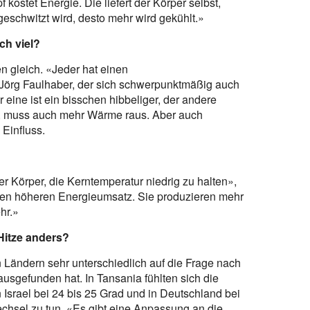
stet Energie. Die liefert der Körper selbst,
schwitzt wird, desto mehr wird gekühlt.»
ch viel?
n gleich. «Jeder hat einen
Jörg Faulhaber, der sich schwerpunktmäßig auch
eine ist ein bisschen hibbeliger, der andere
t, muss auch mehr Wärme raus. Aber auch
Einfluss.
r Körper, die Kerntemperatur niedrig zu halten»,
nen höheren Energieumsatz. Sie produzieren mehr
hr.»
Hitze anders?
Ländern sehr unterschiedlich auf die Frage nach
ausgefunden hat. In Tansania fühlten sich die
Israel bei 24 bis 25 Grad und in Deutschland bei
echsel zu tun. «Es gibt eine Anpassung an die