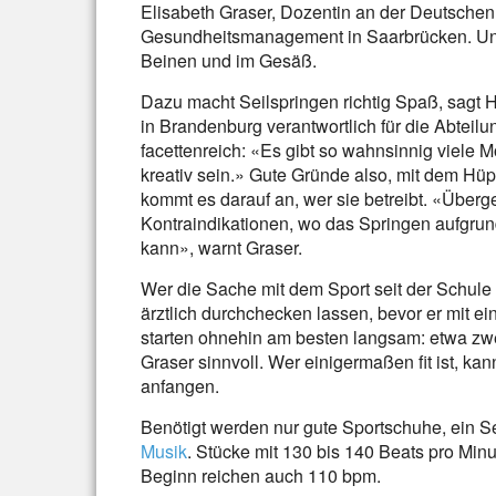
Elisabeth Graser, Dozentin an der Deutschen
Gesundheitsmanagement in Saarbrücken. Und 
Beinen und im Gesäß.
Dazu macht Seilspringen richtig Spaß, sagt
in Brandenburg verantwortlich für die Abteilu
facettenreich: «Es gibt so wahnsinnig viele M
kreativ sein.» Gute Gründe also, mit dem Hüp
kommt es darauf an, wer sie betreibt. «Überg
Kontraindikationen, wo das Springen aufgrun
kann», warnt Graser.
Wer die Sache mit dem Sport seit der Schule e
ärztlich durchchecken lassen, bevor er mit ei
starten ohnehin am besten langsam: etwa zwei
Graser sinnvoll. Wer einigermaßen fit ist, k
anfangen.
Benötigt werden nur gute Sportschuhe, ein Seil
Musik
. Stücke mit 130 bis 140 Beats pro Minu
Beginn reichen auch 110 bpm.