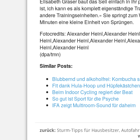
Elisabeth Graser baut das Seil einfach in i
ist, ich kann es als komplett eigenständige T
andere Trainingseinheiten.» Sie springt zu
Minuten eine kleine Einheit von Sprüngen.
Fotocredits: Alexander Heinl,Alexander Hein
Heinl,Alexander Heinl,Alexander Heinl,Alex
Heinl,Alexander Heinl
(dpa/tmn)
Similar Posts:
Blubbernd und alkoholfrei: Kombucha 
Fit dank Hula-Hoop und Hüpfekästchen
Beim Indoor Cycling regiert der Beat
So gut ist Sport für die Psyche
IFA zeigt Multiroom-Sound für daheim
zurück:
Sturm-Tipps für Hausbesitzer, Autofah