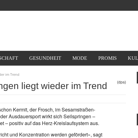
SCHAFT
GESUNDHEIT
MODE
PROMIS
KUL
eder im Trend
(dpa)
ngen liegt wieder im Trend
t schon Kermit, der Frosch, im Sesamstraßen-
der Ausdauersport wirkt sich Seilspringen –
et – positiv auf das Herz-Kreislaufsystem aus.
cht und Konzentration werden gefördert», sagt