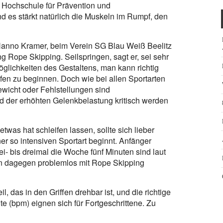
 Hochschule für Prävention und
es stärkt natürlich die Muskeln im Rumpf, den
 Hanno Kramer, beim Verein SG Blau Weiß Beelitz
ng Rope Skipping. Seilspringen, sagt er, sei sehr
öglichkeiten des Gestaltens, man kann richtig
fen zu beginnen. Doch wie bei allen Sportarten
ewicht oder Fehlstellungen sind
d der erhöhten Gelenkbelastung kritisch werden
twas hat schleifen lassen, sollte sich lieber
ner so intensiven Sportart beginnt. Anfänger
- bis dreimal die Woche fünf Minuten sind laut
ann dagegen problemlos mit Rope Skipping
, das in den Griffen drehbar ist, und die richtige
te (bpm) eignen sich für Fortgeschrittene. Zu