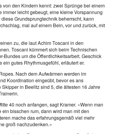
es von den Kindern kennt: zwei Sprünge bei einem
ie immer leicht gebeugt, eine kleine Vorspannung
r diese Grundsprungtechnik beherrscht, kann
rchschlag, mal auf einem Bein, vor und zurück, mit
reinen zu, die laut Achim Toscani in den
nen. Toscani kümmert sich beim Technischen
-Bundes um die Öffentlichkeitsarbeit. Geschick
e ein gutes Rhythmusgefühl, erläutert er.
ng Ropes. Nach dem Aufwärmen werden im
und Koordination eingeübt, bevor es ans
 Skipper in Beelitz sind 5, die ältesten 16 Jahre
Trainerin.
 Mitte 40 noch anfangen, sagt Kramer. «Wenn man
e ein bisschen rum, dann wird man mit den
lteren mache das erfahrungsgemäß viel mehr
hne groß nachzudenken.»