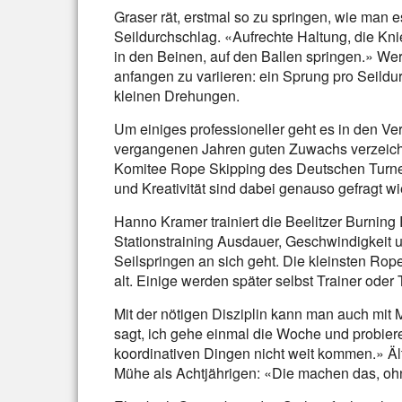
Graser rät, erstmal so zu springen, wie man 
Seildurchschlag. «Aufrechte Haltung, die Kn
in den Beinen, auf den Ballen springen.» We
anfangen zu variieren: ein Sprung pro Seildu
kleinen Drehungen.
Um einiges professioneller geht es in den Ve
vergangenen Jahren guten Zuwachs verzeich
Komitee Rope Skipping des Deutschen Turner
und Kreativität sind dabei genauso gefragt wi
Hanno Kramer trainiert die Beelitzer Burni
Stationstraining Ausdauer, Geschwindigkeit 
Seilspringen an sich geht. Die kleinsten Rope
alt. Einige werden später selbst Trainer oder 
Mit der nötigen Disziplin kann man auch mit
sagt, ich gehe einmal die Woche und probier
koordinativen Dingen nicht weit kommen.» Ä
Mühe als Achtjährigen: «Die machen das, o