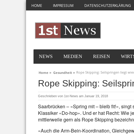
HOME
IMPRESSUM
DATENSCHUTZERKLÄRUNG
NEWS
MEDIEN
REISEN
WIRT
Rope Skipping: Seilspringen liegt wi
Home »
Gesundheit »
Rope Skipping: Seilspri
Geschrieben von
1st-News
am Januar 19, 2018
Saarbrücken – «Spring mit – bleib fit!», sing
Klassiker «Do-hop». Und er hat Recht: Wie je
mittlerweile gern als Rope Skipping bezeichn
«Auch die Arm-Bein-Koordination, Gleichgewi