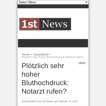
Home »
Gesundheit »
Plötzlich sehr hoher Bluthochdruck: Notarzt rufen?
(dpa)
Plötzlich sehr
hoher
Bluthochdruck:
Notarzt rufen?
Geschrieben von
1st-News
am Februar 13, 2017