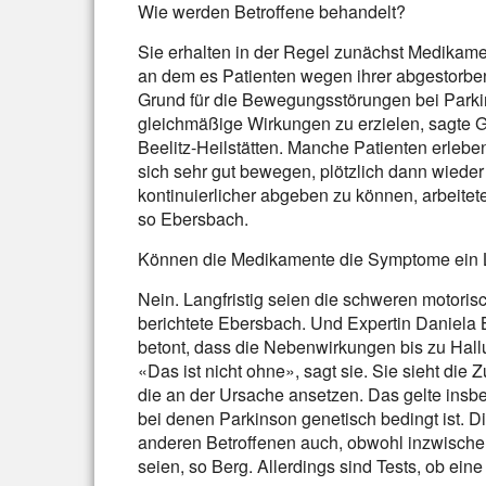
Wie werden Betroffene behandelt?
Sie erhalten in der Regel zunächst Medikamen
an dem es Patienten wegen ihrer abgestorbe
Grund für die Bewegungsstörungen bei Parkin
gleichmäßige Wirkungen zu erzielen, sagte G
Beelitz-Heilstätten. Manche Patienten erleb
sich sehr gut bewegen, plötzlich dann wiede
kontinuierlicher abgeben zu können, arbeite
so Ebersbach.
Können die Medikamente die Symptome ein 
Nein. Langfristig seien die schweren motori
berichtete Ebersbach. Und Expertin Daniela 
betont, dass die Nebenwirkungen bis zu Hal
«Das ist nicht ohne», sagt sie. Sie sieht die
die an der Ursache ansetzen. Das gelte insbe
bei denen Parkinson genetisch bedingt ist. 
anderen Betroffenen auch, obwohl inzwische
seien, so Berg. Allerdings sind Tests, ob ein