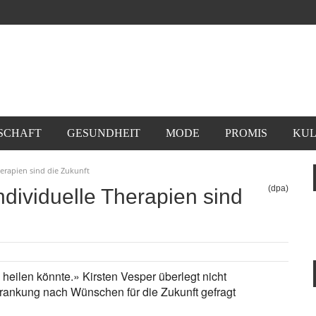
SCHAFT
GESUNDHEIT
MODE
PROMIS
KUL
erapien sind die Zukunft
(dpa)
dividuelle Therapien sind
heilen könnte.» Kirsten Vesper überlegt nicht
rkrankung nach Wünschen für die Zukunft gefragt