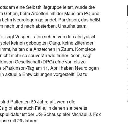
otsdam eine Selbsthilfegruppe leitet, wurde die
im Gehen, beim Arbeiten mit der Maus am PC und
h beim Neurologen gelandet. Parkinson, das heißt
rn nach und nach absterben. Unaufhaltsam.
», sagt Vesper. Laien sehen von den als typisch
spiel keinen gebeugten Gang, keine zitternden
nimmt, halten die Anzeichen in Zaum. Komplexe
icht mehr so souverän wie früher lösen, sagt
inson Gesellschaft (DPG) eine von bis zu
lt-Parkinson-Tag am 11. April haben Neurologen
in aktuelle Entwicklungen vorgestellt. Dazu
 sind Patienten 60 Jahre alt, wenn die
Es gibt aber auch Fälle, in denen sie bereits
ispiel dafür ist der US-Schauspieler Michael J. Fox
nose mit 29 Jahren.