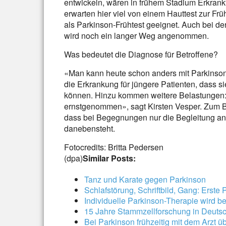
entwickeln, wären in frühem Stadium Erkrankt
erwarten hier viel von einem Hauttest zur Frü
als Parkinson-Frühtest geeignet. Auch bei d
wird noch ein langer Weg angenommen.
Was bedeutet die Diagnose für Betroffene?
«Man kann heute schon anders mit Parkinson 
die Erkrankung für jüngere Patienten, dass si
können. Hinzu kommen weitere Belastungen: 
ernstgenommen», sagt Kirsten Vesper. Zum Be
dass bei Begegnungen nur die Begleitung an
danebensteht.
Fotocredits: Britta Pedersen
(dpa)
Similar Posts:
Tanz und Karate gegen Parkinson
Schlafstörung, Schriftbild, Gang: Erst
Individuelle Parkinson-Therapie wird b
15 Jahre Stammzellforschung in Deuts
Bei Parkinson frühzeitig mit dem Arzt 