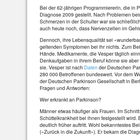
Bei der 62-jährigen Programmiererin, die in P
Diagnose 2009 gestellt. Nach Problemen be
Schmerzen in der Schulter war sie schließlic
auch heute noch, dass Nervenzellen im Gehi
Dennoch, ihre Lebensqualität sei «wunderbar
geltenden Symptomen bei ihr nichts. Zum Bei
Hände. Medikamente, die Vesper täglich ein
Denkaufgaben in ihrem Beruf könne sie aber n
sie. Vesper ist nach
Daten
der Deutschen Park
280 000 Betroffenen bundesweit. Vor dem We
der Deutschen Parkinson Gesellschaft in Berl
Fragen und Antworten:
Wer erkrankt an Parkinson?
Männer etwas häufiger als Frauen. Im Schnitt
Schüttelkrankheit bei ihnen festgestellt wird. 
deutlich früher auftritt. Wohl bekanntestes Be
(«Zurück in die Zukunft»). Er bekam die Diag