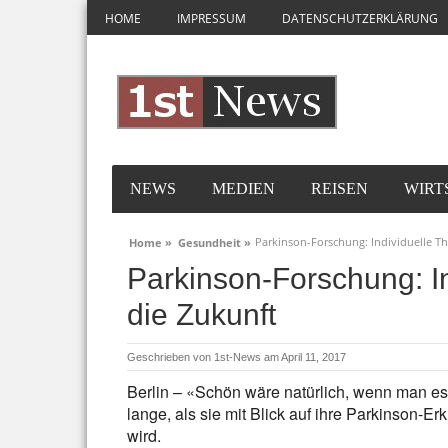
HOME
IMPRESSUM
DATENSCHUTZERKLÄRUNG
NEWS
MEDIEN
REISEN
WIRT
Parkinson-Forschung: Individuelle Th
Home »
Gesundheit »
Parkinson-Forschung: In
die Zukunft
Geschrieben von
1st-News
am April 11, 2017
Berlin – «Schön wäre natürlich, wenn man es 
lange, als sie mit Blick auf ihre Parkinson-E
wird.