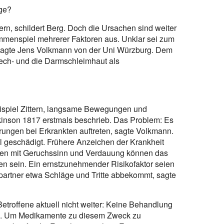
ge?
rn, schildert Berg. Doch die Ursachen sind weiter
menspiel mehrerer Faktoren aus. Unklar sei zum
, sagte Jens Volkmann von der Uni Würzburg. Dem
iech- und die Darmschleimhaut als
Beispiel Zittern, langsame Bewegungen und
nson 1817 erstmals beschrieb. Das Problem: Es
rungen bei Erkrankten auftreten, sagte Volkmann.
l geschädigt. Frühere Anzeichen der Krankheit
men mit Geruchssinn und Verdauung können das
 sein. Ein ernstzunehmender Risikofaktor seien
partner etwa Schläge und Tritte abbekommt, sagte
Betroffene aktuell nicht weiter: Keine Behandlung
en. Um Medikamente zu diesem Zweck zu