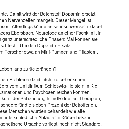
te. Damit wird der Botenstoff Dopamin ersetzt,
nen Nervenzellen mangelt. Dieser Mangel ist
son. Allerdings könne es sehr schwer sein, dabei
eorg Ebersbach, Neurologe an einer Fachklinik in
en ganz unterschiedliche Phasen: Mal können sie
r schlecht. Um den Dopamin-Ersatz
ten Forscher etwa an Mini-Pumpen und Pflastern,
Leben lang zurückdrängen?
schen Probleme damit nicht zu beherrschen,
Berg vom Uniklinikum Schleswig-Holstein in Kiel
luzinationen und Psychosen reichen könnten.
 Zukunft der Behandlung in individuellen Therapien,
sondere für die sieben Prozent der Betroffenen,
Diese Menschen würden behandelt wie alle
n unterschiedliche Abläufe im Körper bekannt
e genetische Ursache vorliegt, noch nicht Standard.