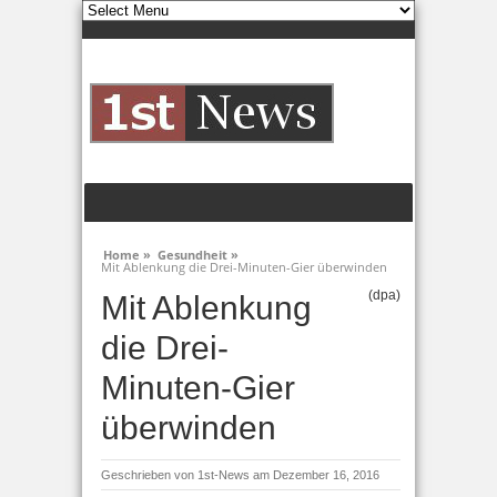
Home »
Gesundheit »
Mit Ablenkung die Drei-Minuten-Gier überwinden
(dpa)
Mit Ablenkung
die Drei-
Minuten-Gier
überwinden
Geschrieben von
1st-News
am Dezember 16, 2016