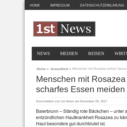
HOME
IMPRESSUM
DATENSCHUTZERKLÄRUNG
NEWS
MEDIEN
REISEN
WIRT
Menschen mit Rosazea sollten Sauna
Home »
Gesundheit »
Menschen mit Rosazea 
scharfes Essen meiden
Geschrieben von
1st-News
am November 09, 2017
Baierbrunn – Ständig rote Bäckchen – unter
entzündlichen Hautkrankheit Rosazea zu käm
Haut besonders gut durchblutet ist.