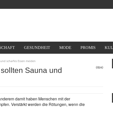
SCHAFT
GESUNDHEIT
MODE
PROMIS
KUL
 und scharfes Essen meiden
(dpa)
sollten Sauna und
 anderem damit haben Menschen mit der
pfen. Verstärkt werden die Rötungen, wenn die