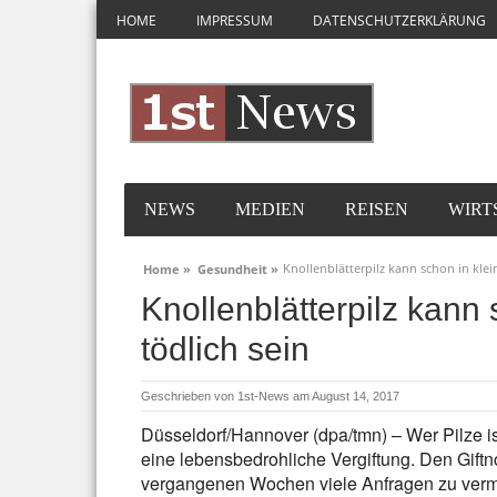
HOME
IMPRESSUM
DATENSCHUTZERKLÄRUNG
NEWS
MEDIEN
REISEN
WIRT
Knollenblätterpilz kann schon in kle
Home »
Gesundheit »
Knollenblätterpilz kann
tödlich sein
Geschrieben von
1st-News
am August 14, 2017
Düsseldorf/Hannover (dpa/tmn) – Wer Pilze iss
eine lebensbedrohliche Vergiftung. Den Giftno
vergangenen Wochen viele Anfragen zu vermut