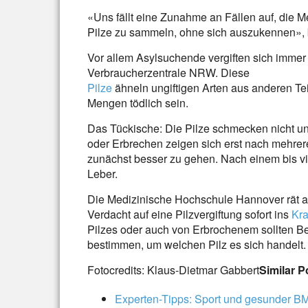
«Uns fällt eine Zunahme an Fällen auf, die Me
Pilze zu sammeln, ohne sich auszukennen», b
Vor allem Asylsuchende vergiften sich immer 
Verbraucherzentrale NRW. Diese
Pilze
ähneln ungiftigen Arten aus anderen Tei
Mengen tödlich sein.
Das Tückische: Die Pilze schmecken nicht 
oder Erbrechen zeigen sich erst nach mehre
zunächst besser zu gehen. Nach einem bis v
Leber.
Die Medizinische Hochschule Hannover rät a
Verdacht auf eine Pilzvergiftung sofort ins
Kr
Pilzes oder auch von Erbrochenem sollten Bet
bestimmen, um welchen Pilz es sich handelt.
Fotocredits: Klaus-Dietmar Gabbert
Similar P
Experten-Tipps: Sport und gesunder BM