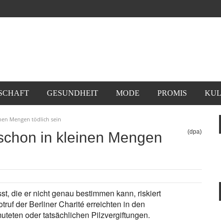
SCHAFT
GESUNDHEIT
MODE
PROMIS
KUL
inen Mengen tödlich sein
(dpa)
 schon in kleinen Mengen
t, die er nicht genau bestimmen kann, riskiert
truf der Berliner Charité erreichten in den
eten oder tatsächlichen Pilzvergiftungen.