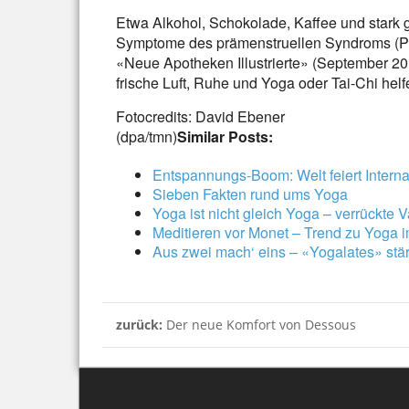
Etwa Alkohol, Schokolade, Kaffee und stark
Symptome des prämenstruellen Syndroms (PMS)
«Neue Apotheken Illustrierte» (September 2
frische Luft, Ruhe und Yoga oder Tai-Chi helf
Fotocredits: David Ebener
(dpa/tmn)
Similar Posts:
Entspannungs-Boom: Welt feiert Intern
Sieben Fakten rund ums Yoga
Yoga ist nicht gleich Yoga – verrückte 
Meditieren vor Monet – Trend zu Yoga
Aus zwei mach‘ eins – «Yogalates» stär
zurück:
Der neue Komfort von Dessous