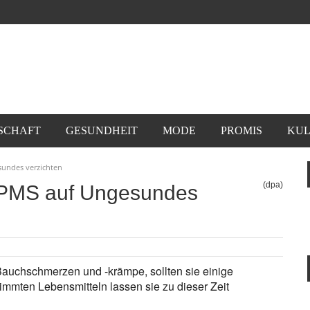
SCHAFT
GESUNDHEIT
MODE
PROMIS
KUL
sundes verzichten
(dpa)
 PMS auf Ungesundes
Bauchschmerzen und -krämpe, sollten sie einige
mmten Lebensmitteln lassen sie zu dieser Zeit