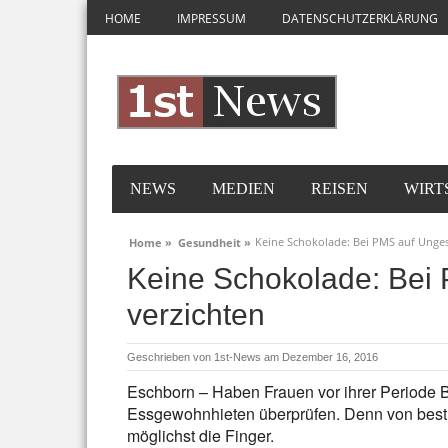
HOME
IMPRESSUM
DATENSCHUTZERKLÄRUNG
NEWS
MEDIEN
REISEN
WIRT
Keine Schokolade: Bei PMS auf Unge
Home »
Gesundheit »
Keine Schokolade: Bei
verzichten
Geschrieben von
1st-News
am Dezember 16, 2016
Eschborn – Haben Frauen vor ihrer Periode 
Essgewohnhieten überprüfen. Denn von besti
möglichst die Finger.