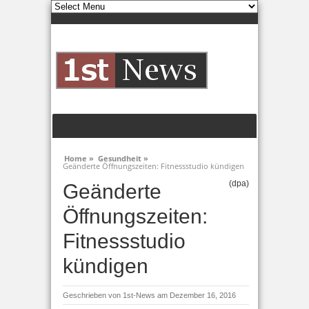
Home »
Gesundheit »
Geänderte Öffnungszeiten: Fitnessstudio kündigen
(dpa)
Geänderte
Öffnungszeiten:
Fitnessstudio
kündigen
Geschrieben von
1st-News
am Dezember 16, 2016