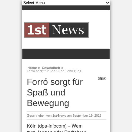
Home »
Gesundheit »
Forró sorgt für Spaß und Bewegung
(dpa)
Forró sorgt für
Spaß und
Bewegung
Geschrieben von
1st-News
am September 19, 2018
Köln (dpa-infocom) – Wem