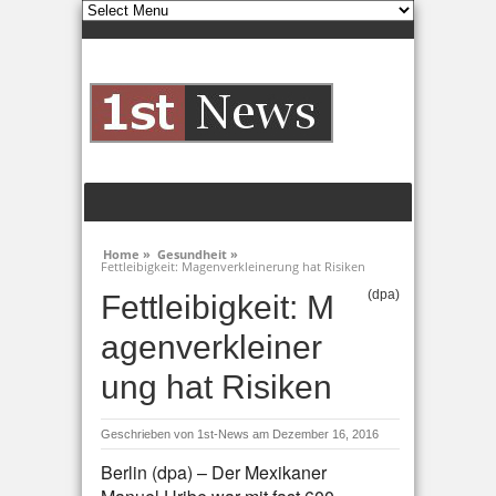
Home »
Gesundheit »
Fettleibigkeit: Magenverkleinerung hat Risiken
(dpa)
Fettleibigkeit: M
agenverkleiner
ung hat Risiken
Geschrieben von
1st-News
am Dezember 16, 2016
Berlin (dpa) – Der Mexikaner