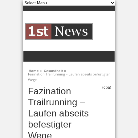
Home »
Gesundheit »
Fazination Trailrunning – Laufen abseits befestigter
Wege
(dpa)
Fazination
Trailrunning –
Laufen abseits
befestigter
Wege