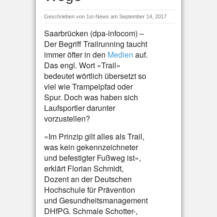
Geschrieben von
1st-News
am September 14, 2017
Saarbrücken (dpa-infocom) –
Der Begriff Trailrunning taucht
immer öfter in den
Medien
auf.
Das engl. Wort «Trail»
bedeutet wörtlich übersetzt so
viel wie Trampelpfad oder
Spur. Doch was haben sich
Laufsportler darunter
vorzustellen?
«Im Prinzip gilt alles als Trail,
was kein gekennzeichneter
und befestigter Fußweg ist»,
erklärt Florian Schmidt,
Dozent an der Deutschen
Hochschule für Prävention
und Gesundheitsmanagement
DHfPG. Schmale Schotter-,