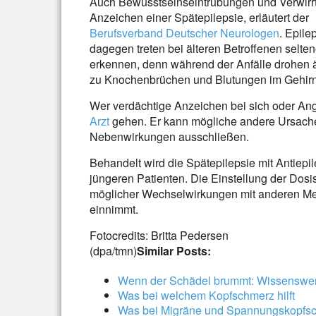
Auch Bewusstseinseintrübungen und Verwirrt
Anzeichen einer Spätepilepsie, erläutert der
Berufsverband Deutscher Neurologen
. Epile
dagegen treten bei älteren Betroffenen selten
erkennen, denn während der Anfälle drohen ä
zu Knochenbrüchen und Blutungen im Gehirn
Wer verdächtige Anzeichen bei sich oder Ang
Arzt
gehen. Er kann mögliche andere Ursach
Nebenwirkungen ausschließen.
Behandelt wird die Spätepilepsie mit Antiepile
jüngeren Patienten. Die Einstellung der Dosis
möglicher Wechselwirkungen mit anderen Me
einnimmt.
Fotocredits: Britta Pedersen
(dpa/tmn)
Similar Posts:
Wenn der Schädel brummt: Wissenswer
Was bei welchem Kopfschmerz hilft
Was bei Migräne und Spannungskopfsch