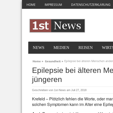
HOME
IMPRESSUM
DATENSCHUTZERKLÄRUNG
NEWS
MEDIEN
REISEN
WIRT
Epilepsie bei älteren Menschen ander
Home »
Gesundheit »
Epilepsie bei älteren M
jüngeren
Geschrieben von
1st-News
am Juli 27, 2018
Krefeld – Plötzlich fehlen die Worte, oder man
solchen Symptomen kann im Alter eine Epile