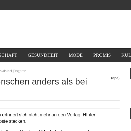
SCHAFT
GESUNDHEIT
MODE
PROMIS
KUL
s als bei jüngeren
(dpa)
enschen anders als bei
 erinnert sich nicht mehr an den Vortag: Hinter
psie stecken.