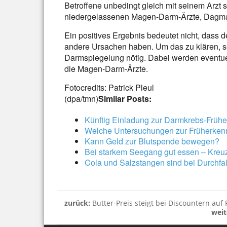
Betroffene unbedingt gleich mit seinem Arzt s
niedergelassenen Magen-Darm-Ärzte, Dagma
Ein positives Ergebnis bedeutet nicht, dass d
andere Ursachen haben. Um das zu klären, se
Darmspiegelung nötig. Dabei werden eventuel
die Magen-Darm-Ärzte.
Fotocredits: Patrick Pleul
(dpa/tmn)
Similar Posts:
Künftig Einladung zur Darmkrebs-Früh
Welche Untersuchungen zur Früherke
Kann Geld zur Blutspende bewegen?
Bei starkem Seegang gut essen – Kreuz
Cola und Salzstangen sind bei Durchfal
zurück:
Butter-Preis steigt bei Discountern au
weit