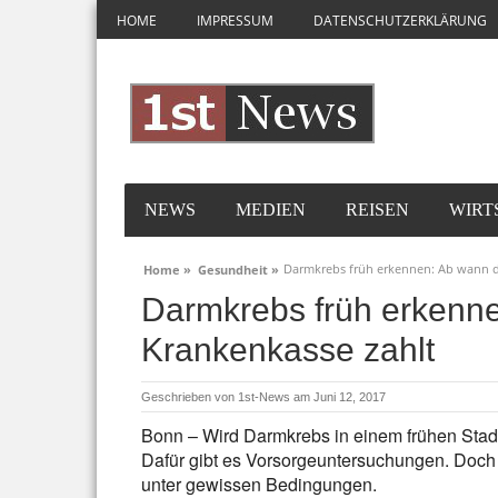
HOME
IMPRESSUM
DATENSCHUTZERKLÄRUNG
NEWS
MEDIEN
REISEN
WIRT
Darmkrebs früh erkennen: Ab wann d
Home »
Gesundheit »
Darmkrebs früh erkenne
Krankenkasse zahlt
Geschrieben von
1st-News
am Juni 12, 2017
Bonn – Wird Darmkrebs in einem frühen Stad
Dafür gibt es Vorsorgeuntersuchungen. Doch
unter gewissen Bedingungen.