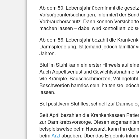
Ab dem 50. Lebensjahr übernimmt die gesetz
Vorsorgeuntersuchungen, informiert der Bun
Verbraucherschutz. Dann können Versicherte
machen lassen – dabei wird kontrolliert, ob s
Ab dem 56. Lebensjahr bezahlt die Krankenk
Darmspiegelung. Ist jemand jedoch familiär vo
Jahren.
Blut im Stuhl kann ein erster Hinweis auf e
Auch Appetitverlust und Gewichtsabnahme k
wie Krämpfe, Bauschschmerzen, Völlegefüh
Beschwerden harmlos sein, halten sie jedoch 
lassen.
Bei positivem Stuhltest schnell zur Darmspi
Seit April bezahlen die Krankenkassen Patien
zur Darmkrebsvorsorge. Diesen sogenannten
beispielsweise beim Hausarzt, kann ihn dann
beim
Arzt
abgeben. Über das Ergebnis informiert