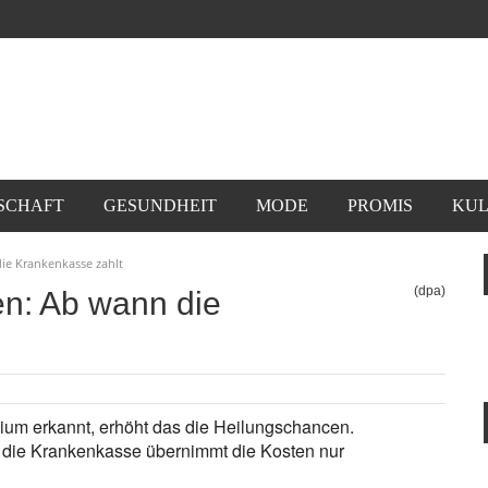
SCHAFT
GESUNDHEIT
MODE
PROMIS
KUL
ie Krankenkasse zahlt
(dpa)
n: Ab wann die
ium erkannt, erhöht das die Heilungschancen.
 die Krankenkasse übernimmt die Kosten nur