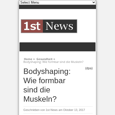
Home »
Gesundheit »
Bodyshaping: Wie formbar sind die Muskeln?
(dpa)
Bodyshaping:
Wie formbar
sind die
Muskeln?
Geschrieben von
1st-News
am Oktober 13, 2017