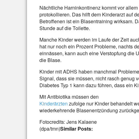
Nächtliche Harninkontinenz kommt vor allem b
protokollieren. Das hilft dem Kinderarzt auf 
Betroffenen ist ein Blasentraining wirksam. 
Stunde auf die Toilette.
Manche Kinder werden im Laufe der Zeit auch
hat nur noch ein Prozent Probleme, nachts de
einnässen, kann auch eine Verstopfung die Ur
die Blase.
Kinder mit ADHS haben manchmal Probleme, s
Signal, dass sie müssen, nicht rasch genug v
Diabetes Typ 1 kann dazu führen, dass ein K
Mit Antibiotika müssen den
Kinderärzten
zufolge nur Kinder behandelt we
wiederkehrende Blasenentzündung zurückge
Fotocredits: Jens Kalaene
(dpa/tmn)
Similar Posts: