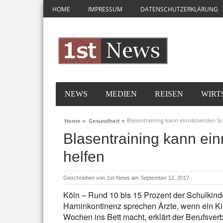
HOME
IMPRESSUM
DATENSCHUTZERKLÄRUNG
NEWS
MEDIEN
REISEN
WIRT
Blasentraining kann einnässenden Sc
Home »
Gesundheit »
Blasentraining kann ei
helfen
Geschrieben von
1st-News
am September 12, 2017
Köln – Rund 10 bis 15 Prozent der Schulkind
Harninkontinenz sprechen Ärzte, wenn ein Ki
Wochen ins Bett macht, erklärt der Berufsve