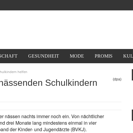
SCHAFT
GESUNDHEIT
MODE
PROMIS
KUL
hulkindern helfen
(dpa)
nnässenden Schulkindern
er nässen nachts immer noch ein. Von nächtlicher
nd drei Monate lang mindestens einmal in vier
rband der Kinder- und Jugendärzte (BVKJ).