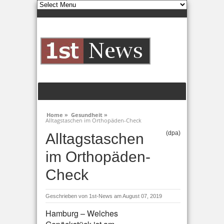
Home »
Gesundheit »
Alltagstaschen im Orthopäden-Check
(dpa)
Alltagstaschen
im Orthopäden-
Check
Geschrieben von
1st-News
am August 07, 2019
Hamburg – Welches