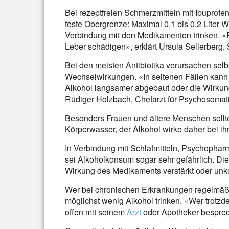
Bei rezeptfreien Schmerzmitteln mit Ibuprof
feste Obergrenze: Maximal 0,1 bis 0,2 Liter We
Verbindung mit den Medikamenten trinken. «P
Leber schädigen», erklärt Ursula Sellerberg
Bei den meisten Antibiotika verursachen se
Wechselwirkungen. «In seltenen Fällen kann 
Alkohol langsamer abgebaut oder die Wirkung
Rüdiger Holzbach, Chefarzt für Psychosomat
Besonders Frauen und ältere Menschen sollte
Körperwasser, der Alkohol wirke daher bei ihn
In Verbindung mit Schlafmitteln, Psychophar
sei Alkoholkonsum sogar sehr gefährlich. Di
Wirkung des Medikaments verstärkt oder unkon
Wer bei chronischen Erkrankungen regelmäßi
möglichst wenig Alkohol trinken. «Wer trotzd
offen mit seinem
Arzt
oder Apotheker besprech