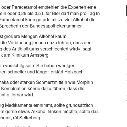
en oder Paracetamol empfehlen die Experten eine
in oder 0,25 bis 0,5 Liter Bier darf man pro Tag in
aracetamol kann gerade mit zu viel Alkohol die
, Sprecherin der Bundesapothekerkammer.
lbst größere Mengen Alkohol kaum
die Verbindung jedoch dazu führen, dass der
 des Antibiotikums verschlechtert wird», sagt
ik am Klinikum Arnsberg.
n vorsichtig sein: Sie haben weniger
en schneller und länger, erklärt Holzbach.
maka oder starken Schmerzmitteln wie Morphin
e Kombination könne dazu führen, dass die
trollierbar wird.
g Medikamente einnimmt, sollte grundsätzlich
em gerne etwas Alkohol trinken möchte, sollte das
en», rät Sellerberg.