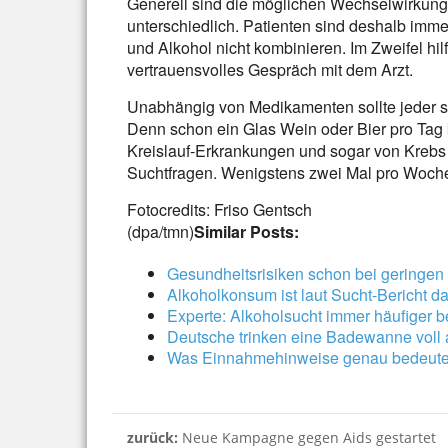
Generell sind die möglichen Wechselwirkun
unterschiedlich. Patienten sind deshalb imm
und Alkohol nicht kombinieren. Im Zweifel hil
vertrauensvolles Gespräch mit dem Arzt.
Unabhängig von Medikamenten sollte jeder s
Denn schon ein Glas Wein oder Bier pro Tag k
Kreislauf-Erkrankungen und sogar von Krebs 
Suchtfragen. Wenigstens zwei Mal pro Woche 
Fotocredits: Friso Gentsch
(dpa/tmn)
Similar Posts:
Gesundheitsrisiken schon bei geringe
Alkoholkonsum ist laut Sucht-Bericht d
Experte: Alkoholsucht immer häufiger b
Deutsche trinken eine Badewanne voll 
Was Einnahmehinweise genau bedeut
zurück:
Neue Kampagne gegen Aids gestartet