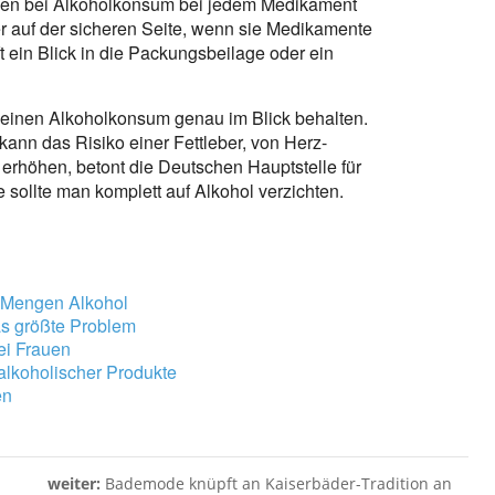
gen bei Alkoholkonsum bei jedem Medikament
er auf der sicheren Seite, wenn sie Medikamente
ft ein Blick in die Packungsbeilage oder ein
einen Alkoholkonsum genau im Blick behalten.
ann das Risiko einer Fettleber, von Herz-
erhöhen, betont die Deutschen Hauptstelle für
sollte man komplett auf Alkohol verzichten.
n Mengen Alkohol
as größte Problem
ei Frauen
alkoholischer Produkte
en
weiter:
Bademode knüpft an Kaiserbäder-Tradition an