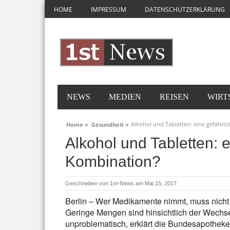
HOME
IMPRESSUM
DATENSCHUTZERKLÄRUNG
NEWS
MEDIEN
REISEN
WIRT
Alkohol und Tabletten: eine gefährl
Home »
Gesundheit »
Alkohol und Tabletten: e
Kombination?
Geschrieben von
1st-News
am Mai 15, 2017
Berlin – Wer Medikamente nimmt, muss nicht 
Geringe Mengen sind hinsichtlich der Wechs
unproblematisch, erklärt die Bundesapothek