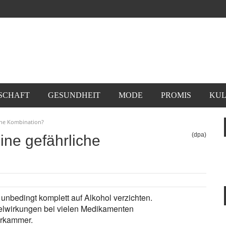
SCHAFT
GESUNDHEIT
MODE
PROMIS
KUL
iche Kombination?
(dpa)
ine gefährliche
unbedingt komplett auf Alkohol verzichten.
elwirkungen bei vielen Medikamenten
erkammer.